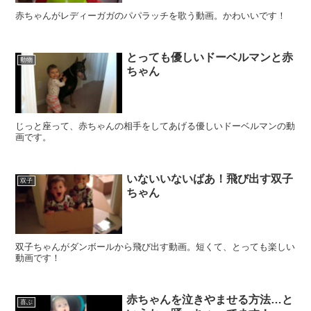
赤ちゃんがレディーガガのパパラッチを歌う動画。かわいいです！
とっても優しいドーベルマンと赤
動物
ちゃん
じっと座って、赤ちゃんの相手をしてあげる優しいドーベルマンの動
画です。
いないいないばあ！飛び出す双子
双子
ちゃん
双子ちゃんがダンボールから飛び出す動画。短くて、とっても楽しい
動画です！
赤ちゃんを泣きやませる方法…と
喜ぶ