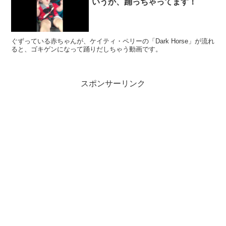
いうか、踊っちゃってます！
ぐずっている赤ちゃんが、ケイティ・ペリーの「Dark Horse」が流れ
ると、ゴキゲンになって踊りだしちゃう動画です。
スポンサーリンク