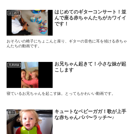
はじめてのギターコンサート！並
はじめて
んで座る赤ちゃんたちがカワイイ
です！
おそろいの椅子にちょこんと座り、ギターの音色に耳を傾ける赤ちゃ
んたちの動画です。
お兄ちゃん起きて！小さな妹が起
兄弟姉妹
こします
寝ているお兄ちゃんを起こす妹。とってもかわいい動画です。
キュートなベビーガガ！歌が上手
歌う
な赤ちゃんパパ〜ラッチ〜♪