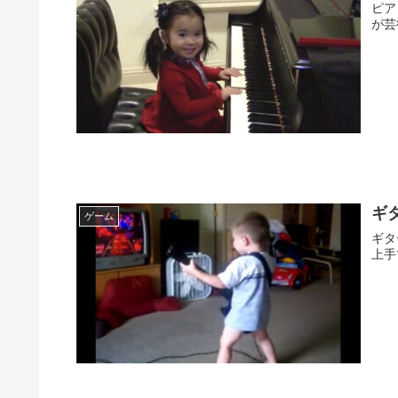
ピア
が芸
ギ
ゲーム
ギタ
上手