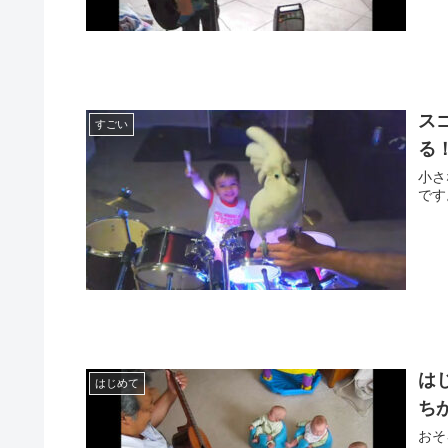
ス
すごい
る
小さ
です
は
はじめて
ち
おそ