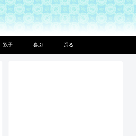
双子
喜ぶ
踊る