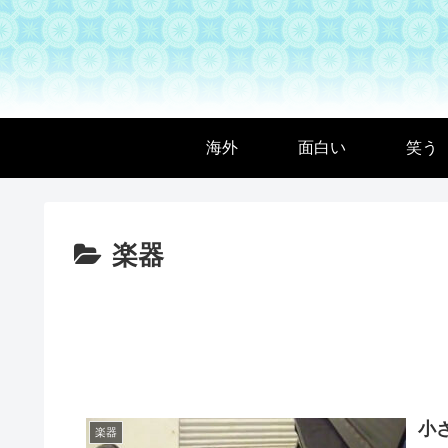
海外
面白い
笑う
楽器
小
楽器