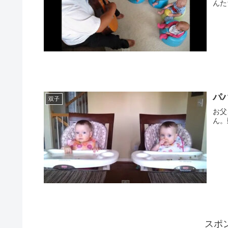
んた
パ
双子
お父
ん。
スポ