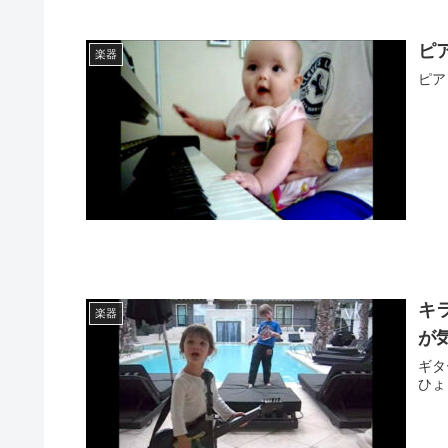
ピ
楽器
ピア
キ
楽器
が
ギタ
ひょ